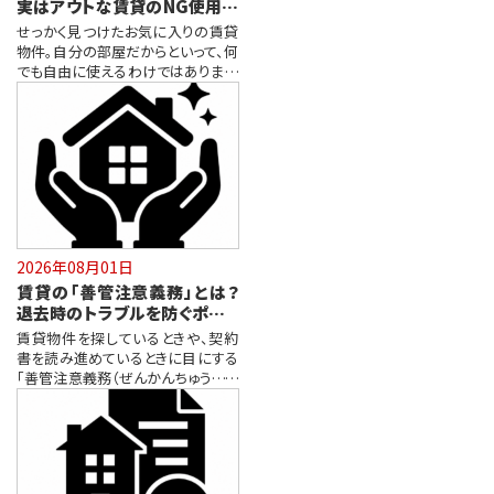
実はアウトな賃貸のNG使用方
法3選
せっかく見つけたお気に入りの賃貸
物件。自分の部屋だからといって、何
でも自由に使えるわけではありませ
ん。…
2026年08月01日
賃貸の「善管注意義務」とは？
退去時のトラブルを防ぐポイン
ト
賃貸物件を探しているときや、契約
書を読み進めているときに目にする
「善管注意義務（ぜんかんちゅういぎ
む）…