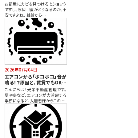
防ぐ対処法
お部屋にカビを見つけるとショック
ですし、原状回復がどうなるのか、不
安ですよね。 結論から…
2026年07月04日
エアコンから「ボコボコ」音が
鳴る！？原因と、賃貸でもOKな
解決法！
こんにちは！光栄不動産管理です。
夏や冬など、エアコンが大活躍する
季節になると、入居者様からこの…