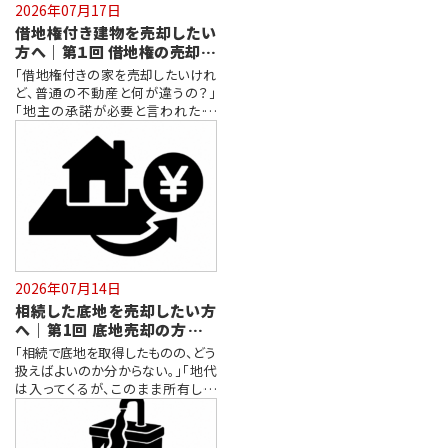
2026年07月17日
借地権付き建物を売却したい
方へ｜第１回 借地権の売却方
法と知っておきたいポイント
「借地権付きの家を売却したいけれ
ど、普通の不動産と何が違うの？」
「地主の承諾が必要と言われた。」
「借地…
2026年07月14日
相続した底地を売却したい方
へ｜第1回 底地売却の方法と
知っておきたいポイント
「相続で底地を取得したものの、どう
扱えばよいのか分からない。」「地代
は入ってくるが、このまま所有し続
け…