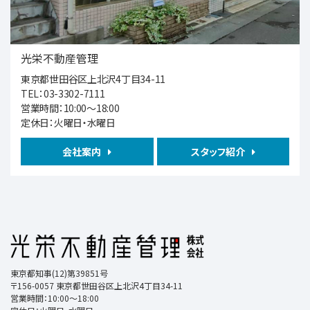
5,590万円
3ＬＤＫ
西武池袋・豊島線 石神井公園
光栄不動産管理
東京都世田谷区上北沢4丁目34-11
第6位
TEL：03-3302-7111
7,390万円
営業時間：10:00～18:00
3ＬＤＫ
定休日：火曜日・水曜日
京王電鉄京王線 仙川 徒歩16分
会社案内
スタッフ紹介
第7位
6,980万円
2ＳＬＤＫ
井荻駅
歩18分
■2021年築のきれいな戸建住宅 ■2LDK＋S…
東京都知事(12)第39851号
第8位
〒156-0057 東京都世田谷区上北沢4丁目34-11
4,999万円
営業時間：10:00～18:00
3ＬＤＫ