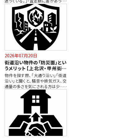
迷っている。」「査定額に差があって、
ど…
2026年07月20日
街道沿い物件の「防災面」とい
うメリット【上北沢・甲州街道
編】
物件を探す際、「大通り沿い」「街道
沿い」と聞くと、騒音や排気ガス、交
通量の多さを気にされる方は少なく
あ…