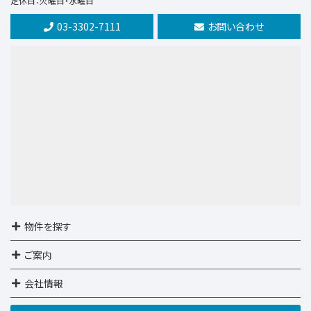
定休日：火曜日・水曜日
保谷駅
歩32分
03-3302-7111
お問い合わせ
第9位
18,900万円
2ＬＤＫ
池尻大橋駅
歩5分
施工：大成建設株式会社
第10位
5,990万円
3ＬＤＫ
西武池袋・豊島線 石神井公園
物件を探す
ご案内
会社情報