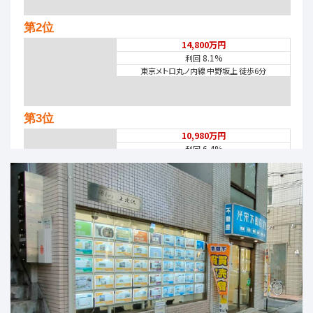
第2位
14,800万円
8.1%
利回
東京メトロ丸ノ内線 中野坂上 徒歩6分
第3位
10,980万円
6.4%
利回
上北沢駅
歩9分
第4位
4,580万円
中央本線 荻窪 徒歩2分
第5位