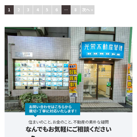
不動…
1
2
3
4
5
6
…
8
次へ »
住まいのこと、お金のこと、不動産の素朴な疑問
なんでもお気軽にご相談ください