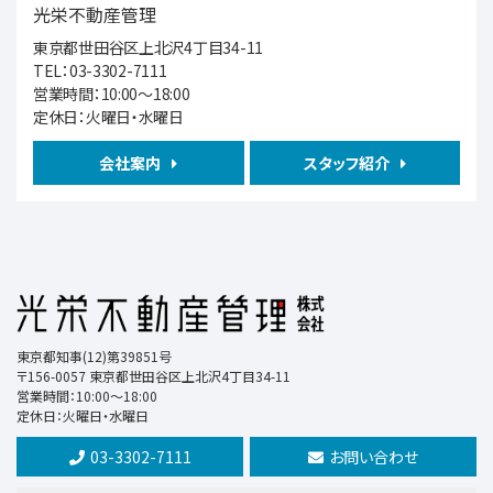
光栄不動産管理
東京都世田谷区上北沢4丁目34-11
第6位
TEL：03-3302-7111
営業時間：10:00～18:00
4,580万円
定休日：火曜日・水曜日
中央本線 荻窪 徒歩2分
会社案内
スタッフ紹介
第7位
11,980万円
4ＬＤＫ
西武鉄道新宿線 都立家政 徒歩5分
第8位
東京都知事(12)第39851号
1,980万円
〒156-0057 東京都世田谷区上北沢4丁目34-11
1ＬＤＫ
営業時間：10:00～18:00
定休日：火曜日・水曜日
駒沢大学駅
03-3302-7111
お問い合わせ
第9位