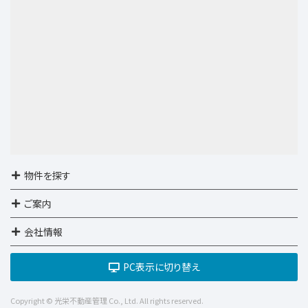
7,390万円
3ＬＤＫ
京王電鉄京王線 仙川 徒歩16分
第10位
5,590万円
3ＬＤＫ
西武池袋・豊島線 石神井公園
物件を探す
ご案内
会社情報
PC表示に切り替え
Copyright © 光栄不動産管理 Co., Ltd. All rights reserved.