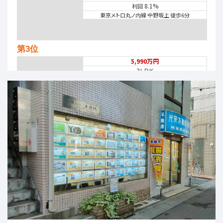
8.1%
利回
東京メトロ丸ノ内線 中野坂上 徒歩6分
第3位
5,990万円
3ＬＤＫ
西武池袋・豊島線 石神井公園
第4位
6,390万円
4ＬＤＫ
西武池袋・豊島線 保谷 徒歩19分
第5位
10,980万円
6.4%
利回
上北沢駅
歩9分