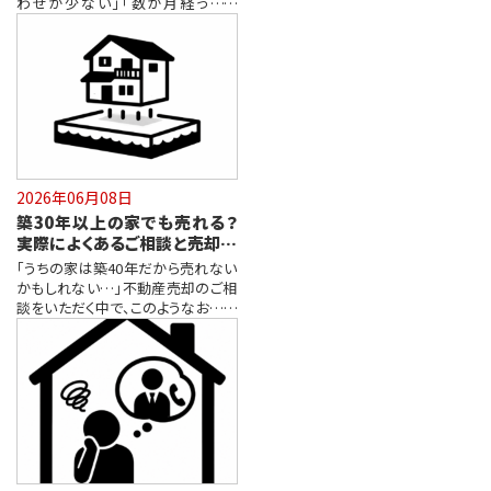
わせが少ない」「数か月経っても
内…
2026年06月08日
築30年以上の家でも売れる？
実際によくあるご相談と売却の
ポイント
「うちの家は築40年だから売れない
かもしれない…」不動産売却のご相
談をいただく中で、このようなお声を
よ…