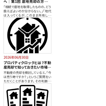
へ｜第1回 底地売却の方法と
知っておきたいポイント
「相続で底地を取得したものの、どう
扱えばよいのか分からない。」「地代
は入ってくるが、このまま所有し続
け…
2026年06月30日
プロパティクロックとは？不動
産売却で知っておきたい市場分
析と販売戦略
不動産の売却を検討していると、「今
は売り時ですか？」というご質問をい
ただくことがあります。その判断材
料…