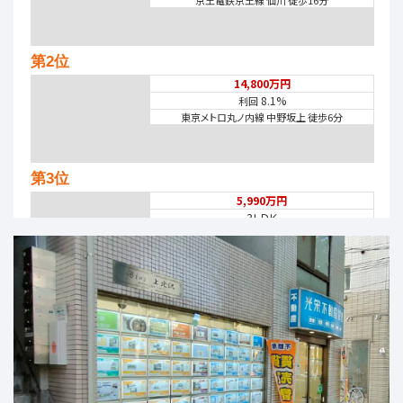
第2位
14,800万円
8.1%
利回
東京メトロ丸ノ内線 中野坂上 徒歩6分
第3位
5,990万円
3ＬＤＫ
西武池袋・豊島線 石神井公園
第4位
6,390万円
4ＬＤＫ
西武池袋・豊島線 保谷 徒歩19分