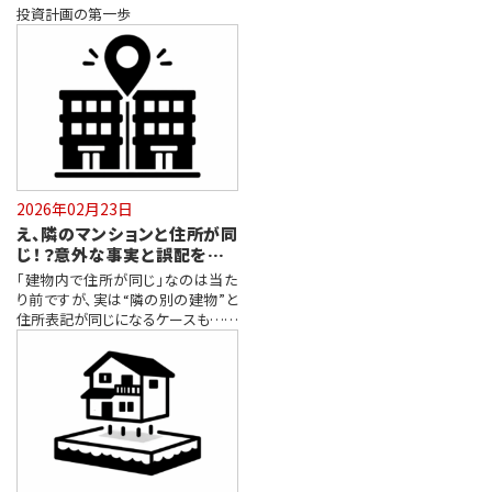
リットとコツを解説！
投資計画の第一歩
2026年02月23日
え、隣のマンションと住所が同
じ！？意外な事実と誤配を防ぐ
コツ
「建物内で住所が同じ」なのは当た
り前ですが、実は“隣の別の建物”と
住所表記が同じになるケースもある
って…