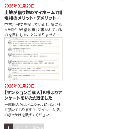
2026年01月29日
土地が借り物のマイホーム？借
地権のメリット・デメリットと、
内見前に確認したい注意点
中古戸建てを探していると、気にな
った物件が「借地権」と書かれている
のを目にしたことはありませんか。
借地…
2026年01月23日
【マンションご購入】K様よりア
ンケートをいただきました
一部個人名はイニシャルに代えさせ
て頂いております １．マイホーム探し
のきっかけを教えてください …
1
2
3
次へ »