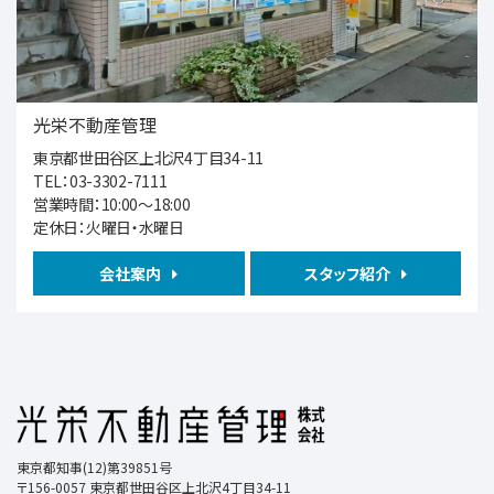
第5位
10,980万円
6.4%
利回
上北沢駅
歩9分
光栄不動産管理
東京都世田谷区上北沢4丁目34-11
第6位
TEL：03-3302-7111
営業時間：10:00～18:00
4,580万円
定休日：火曜日・水曜日
中央本線 荻窪 徒歩2分
会社案内
スタッフ紹介
第7位
11,980万円
4ＬＤＫ
西武鉄道新宿線 都立家政 徒歩5分
第8位
東京都知事(12)第39851号
1,980万円
〒156-0057 東京都世田谷区上北沢4丁目34-11