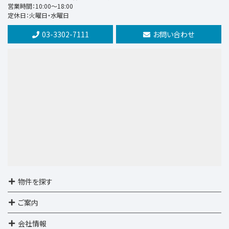
1ＬＤＫ
営業時間：10:00～18:00
定休日：火曜日・水曜日
駒沢大学駅
03-3302-7111
お問い合わせ
第9位
7,390万円
3ＬＤＫ
京王電鉄京王線 仙川 徒歩16分
第10位
5,590万円
3ＬＤＫ
西武池袋・豊島線 石神井公園
物件を探す
ご案内
会社情報