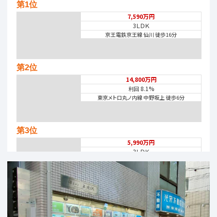
第1位
7,590万円
3ＬＤＫ
京王電鉄京王線 仙川 徒歩16分
第2位
14,800万円
8.1%
利回
東京メトロ丸ノ内線 中野坂上 徒歩6分
第3位
5,990万円
3ＬＤＫ
西武池袋・豊島線 石神井公園
第4位
6,390万円
4ＬＤＫ