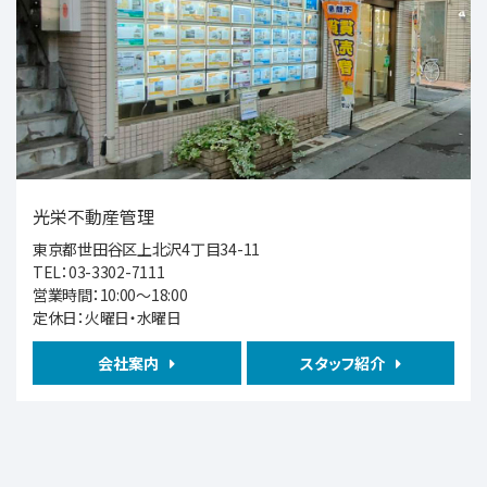
西武池袋・豊島線 保谷 徒歩19分
第5位
6,980万円
2ＳＬＤＫ
井荻駅
歩18分
■2021年築のきれいな戸建住宅 ■2LDK＋S…
光栄不動産管理
第6位
東京都世田谷区上北沢4丁目34-11
TEL：03-3302-7111
1,980万円
営業時間：10:00～18:00
1ＬＤＫ
駒沢大学駅
定休日：火曜日・水曜日
会社案内
スタッフ紹介
第7位
11,980万円
4ＬＤＫ
西武鉄道新宿線 都立家政 徒歩5分