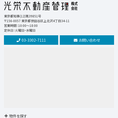
第8位
東京都知事(12)第39851号
10,980万円
〒156-0057 東京都世田谷区上北沢4丁目34-11
6.4%
利回
営業時間：10:00～18:00
上北沢駅
定休日：火曜日・水曜日
歩9分
03-3302-7111
お問い合わせ
第9位
4,580万円
中央本線 荻窪 徒歩2分
第10位
8,990万円
3ＬＤＫ
京王電鉄井の頭線 富士見ヶ丘 徒歩10分
物件を探す