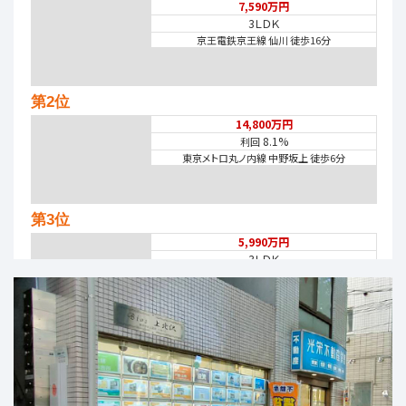
7,590万円
3ＬＤＫ
京王電鉄京王線 仙川 徒歩16分
第2位
14,800万円
8.1%
利回
東京メトロ丸ノ内線 中野坂上 徒歩6分
第3位
5,990万円
3ＬＤＫ
西武池袋・豊島線 石神井公園
第4位
6,980万円
2ＳＬＤＫ
井荻駅