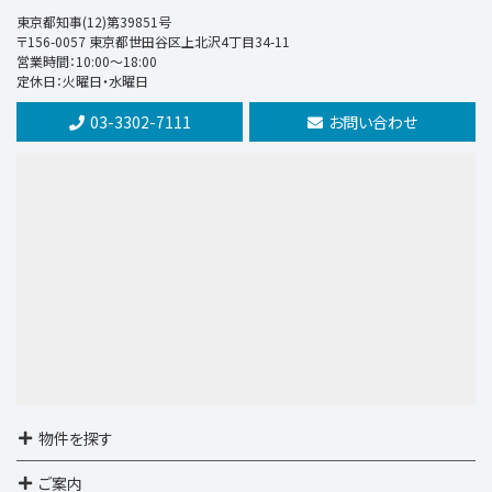
第8位
東京都知事(12)第39851号
10,980万円
〒156-0057 東京都世田谷区上北沢4丁目34-11
6.4%
営業時間：10:00～18:00
利回
定休日：火曜日・水曜日
上北沢駅
歩9分
03-3302-7111
お問い合わせ
第9位
4,580万円
中央本線 荻窪 徒歩2分
第10位
5,590万円
3ＬＤＫ
西武池袋・豊島線 石神井公園
物件を探す
ご案内