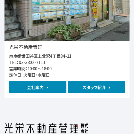
歩18分
■2021年築のきれいな戸建住宅 ■2LDK＋S…
第5位
6,390万円
4ＬＤＫ
西武池袋・豊島線 保谷 徒歩19分
光栄不動産管理
東京都世田谷区上北沢4丁目34-11
第6位
TEL：03-3302-7111
1,980万円
営業時間：10:00～18:00
1ＬＤＫ
定休日：火曜日・水曜日
駒沢大学駅
会社案内
スタッフ紹介
第7位
11,980万円
4ＬＤＫ
西武鉄道新宿線 都立家政 徒歩5分