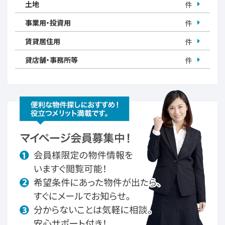
土地
件
事業用・投資用
件
賃貸居住用
件
貸店舗・事務所等
件