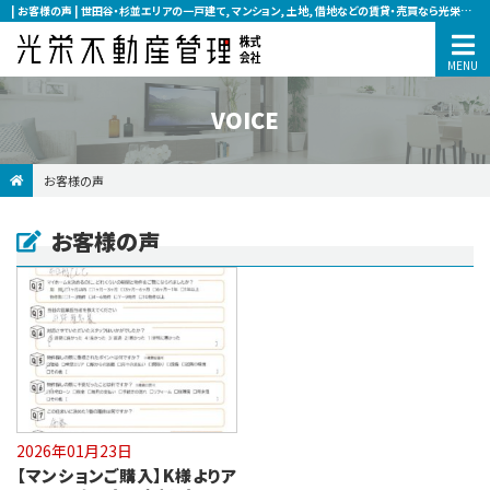
| お客様の声 | 世田谷・杉並エリアの一戸建て, マンション, 土地, 借地などの賃貸・売買なら光栄不動産管理へ
VOICE
お客様の声
お客様の声
2026年01月23日
【マンションご購入】K様よりア